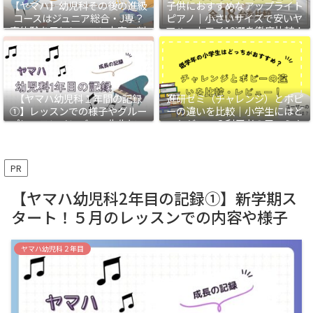
【ヤマハ】幼児科その後の進級
子供におすすめなアップライト
コースはジュニア総合・J専？
ピアノ｜小さいサイズで安いヤ
実体験を元にレッスン内容・料
マハ・カワイ18選を徹底比較！
金・各コースのおすすめな人を
解説
【ヤマハ幼児科１年間の記録
進研ゼミ（チャレンジ）とポピ
①】レッスンでの様子やグルー
ーの違いを比較｜小学生にはど
プレッスンメンバー、先生につ
っちがいい？利用者の口コミや
いて
我が家のレビューも
PR
【ヤマハ幼児科2年目の記録①】新学期ス
タート！５月のレッスンでの内容や様子
ヤマハ幼児科２年目