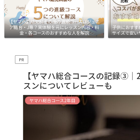
【ヤマハ】幼児科その後の進級コースはジュニ
ア総合・J専？実体験を元にレッスン内容・料
子供におすす
金・各コースのおすすめな人を解説
サイズで安い
PR
【ヤマハ総合コースの記録③｜
スンについてレビューも
ヤマハ総合コース2年目