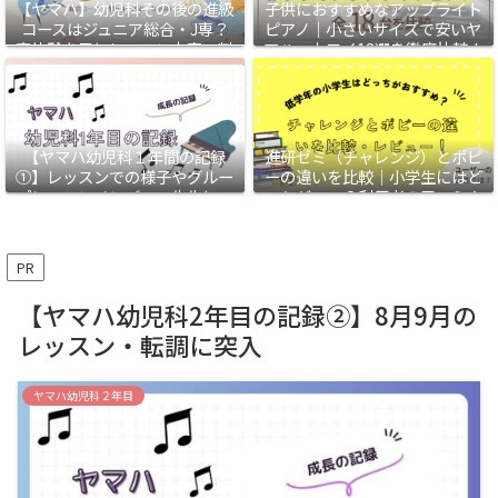
【ヤマハ】幼児科その後の進級
子供におすすめなアップライト
コースはジュニア総合・J専？
ピアノ｜小さいサイズで安いヤ
実体験を元にレッスン内容・料
マハ・カワイ18選を徹底比較！
金・各コースのおすすめな人を
解説
【ヤマハ幼児科１年間の記録
進研ゼミ（チャレンジ）とポピ
①】レッスンでの様子やグルー
ーの違いを比較｜小学生にはど
プレッスンメンバー、先生につ
っちがいい？利用者の口コミや
いて
我が家のレビューも
PR
【ヤマハ幼児科2年目の記録②】8月9月の
レッスン・転調に突入
ヤマハ幼児科２年目