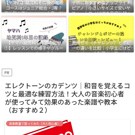
【ヤマハ】幼児科その後の進級
子供におすすめなアップライト
コースはジュニア総合・J専？
ピアノ｜小さいサイズで安いヤ
実体験を元にレッスン内容・料
マハ・カワイ18選を徹底比較！
金・各コースのおすすめな人を
解説
【ヤマハ幼児科１年間の記録
進研ゼミ（チャレンジ）とポピ
①】レッスンでの様子やグルー
ーの違いを比較｜小学生にはど
プレッスンメンバー、先生につ
っちがいい？利用者の口コミや
いて
我が家のレビューも
PR
エレクトーンのカデンツ｜和音を覚えるコ
ツと最適な練習方法！大人の音楽初心者
が使ってみて効果のあった楽譜や教本
（おすすめ２）
音楽教室で習ってみた（大人初心者）