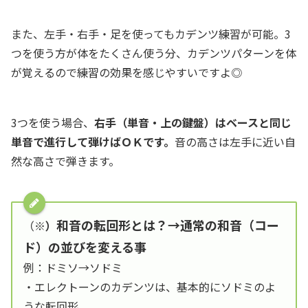
また、左手・右手・足を使ってもカデンツ練習が可能。3
つを使う方が体をたくさん使う分、カデンツパターンを体
が覚えるので練習の効果を感じやすいですよ◎
3つを使う場合、
右手（単音・上の鍵盤）はベースと同じ
単音で進行して弾けばＯＫです。
音の高さは左手に近い自
然な高さで弾きます。
和音の転回形とは？→通常の和音（コー
（
※）
ド）の並びを変える事
例：ドミソ→ソドミ
・エレクトーンのカデンツは、基本的にソドミのよ
うな転回形